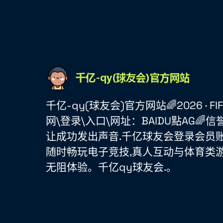
千亿-qy(球友会)官方网站🌈2026 · FIFA 
网\登录\入口\网址：BAIDU點AG🌈信
让成功发出声音.千亿球友会登录会员账
随时畅玩电子竞技,真人互动与体育类游
无阻体验。千亿qy球友会.。