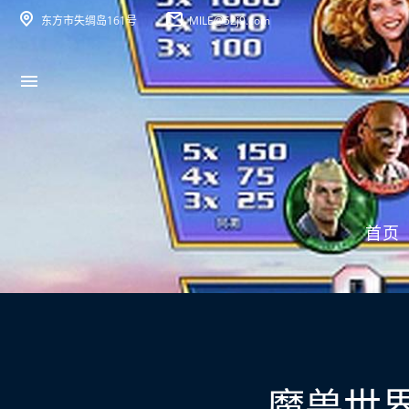
东方市失绸岛161号
MILE@52j9.com
首页
魔兽世