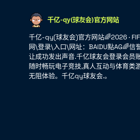
千亿-qy(球友会)官方网站🌈2026 · FIFA 
网\登录\入口\网址：BAIDU點AG🌈信
让成功发出声音.千亿球友会登录会员账
随时畅玩电子竞技,真人互动与体育类游
无阻体验。千亿qy球友会.。