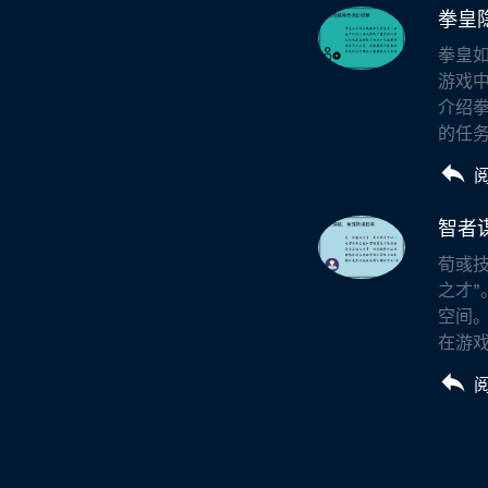
拳皇
拳皇
游戏
介绍拳
的任务
智者
荀彧
之才
空间。
在游戏