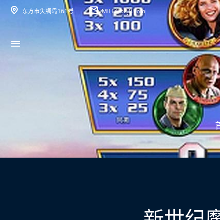
东方市失绸岛161号
MILE@52j9.com
新世纪