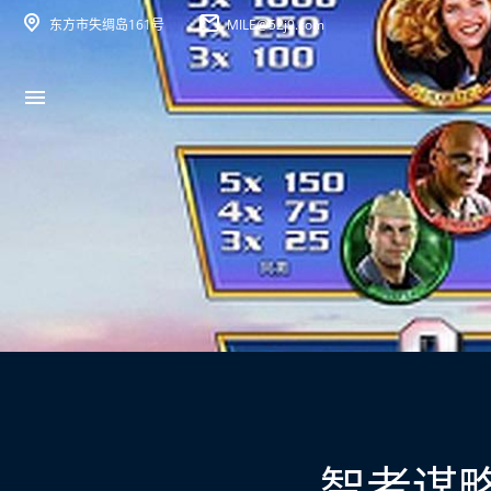
东方市失绸岛161号
MILE@52j9.com
智者谋