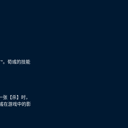
"。荀彧的技能
一张【杀】时，
彧在游戏中的影