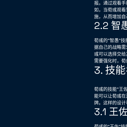
报。通过观看手
如，当荀彧观看
施，从而增加自
2.2 
荀彧的"智愚"
据自己的战略需
彧可以选择交给
需要强化时，荀
3. 
荀彧的技能"王
能可以让荀彧在
牌。这样的设计
3.1 
荀彧的"王佐"