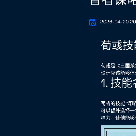
2026-04-20 20
荀彧技
荀彧是《三国杀
设计应该能够体
1. 技
荀彧的技能"谋
可以额外选择一
响力，使他能够