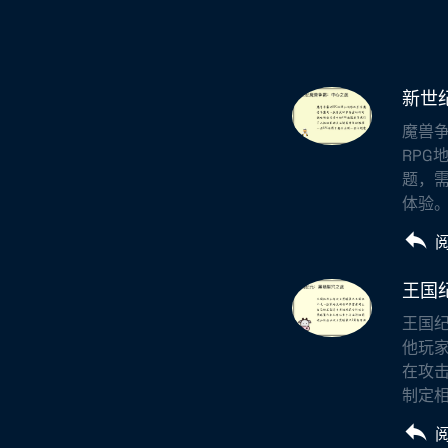
新世
魔兽争
RPG
题，
体验。
王国
王国
他玩家
在攻
制定相