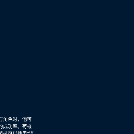
方角色时，他可
的成功率。荀彧
荀彧可以使用"谋