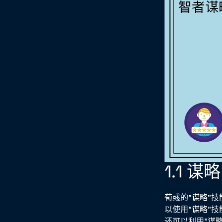
1.1 
荀彧的"谋略"
以使用"谋略"
还可以利用"谋