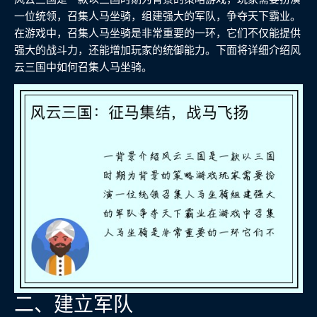
一位统领，召集人马坐骑，组建强大的军队，争夺天下霸业。
在游戏中，召集人马坐骑是非常重要的一环，它们不仅能提供
强大的战斗力，还能增加玩家的统御能力。下面将详细介绍风
云三国中如何召集人马坐骑。
二、建立军队