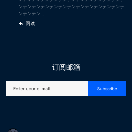
ンテンテンテンテンテンテンテンテンテンテンテンテ
ンテンテン...
阅读
订阅邮箱
Enter your e-mail
Subscribe