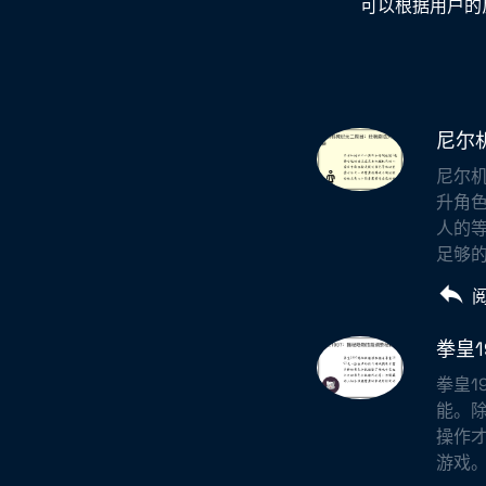
可以根据用户的
尼尔
尼尔机
升角
人的
足够的
拳皇
拳皇1
能。
操作才
游戏。q