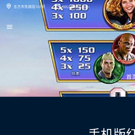
东方市失绸岛161号
MILE@52j9.com
首
手机版