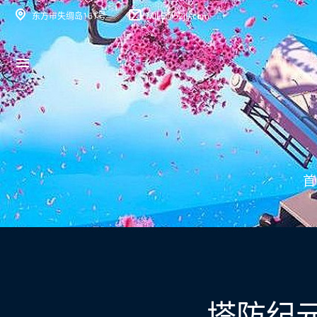
东方市失绸岛161号
MILE@52j9.com
首
塔防纪