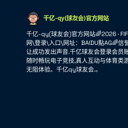
千亿-qy(球友会)官方网站🌈2026 · FIFA 
网\登录\入口\网址：BAIDU點AG🌈信
让成功发出声音.千亿球友会登录会员账
随时畅玩电子竞技,真人互动与体育类游
无阻体验。千亿qy球友会.。