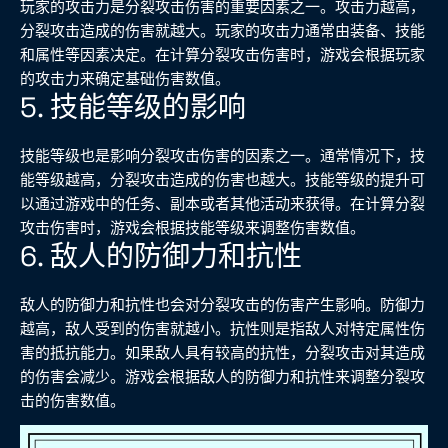
玩家的攻击力是分裂攻击伤害的重要因素之一。攻击力越高，
分裂攻击造成的伤害就越大。玩家的攻击力通常由装备、技能
和属性等因素决定。在计算分裂攻击伤害时，游戏会根据玩家
的攻击力来确定基础伤害数值。
5. 技能等级的影响
技能等级也是影响分裂攻击伤害的因素之一。通常情况下，技
能等级越高，分裂攻击造成的伤害也越大。技能等级的提升可
以通过游戏中的任务、副本或者其他活动来获得。在计算分裂
攻击伤害时，游戏会根据技能等级来调整伤害数值。
6. 敌人的防御力和抗性
敌人的防御力和抗性也会对分裂攻击的伤害产生影响。防御力
越高，敌人受到的伤害就越小。抗性则是指敌人对特定属性伤
害的抵抗能力。如果敌人具有较高的抗性，分裂攻击对其造成
的伤害会减少。游戏会根据敌人的防御力和抗性来调整分裂攻
击的伤害数值。