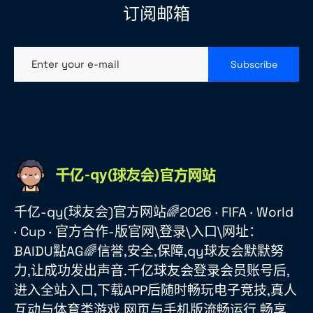
订阅邮箱
Enter your e-mail
Subscribe
千亿-qy(球友会)官方网站🌈2026 · FIFA · World
· Cup · 官方合作-版官网\登录\入口\网址：
BAIDU點AG🌈信誉,安全,保障,qy球友会默默努
力,让成功发出声音.千亿球友会登录会员账号后,
进入全站入口,下载APP后随时畅玩电子竞技,真人
互动与体育类游戏,网页与手机版流畅运行,畅享