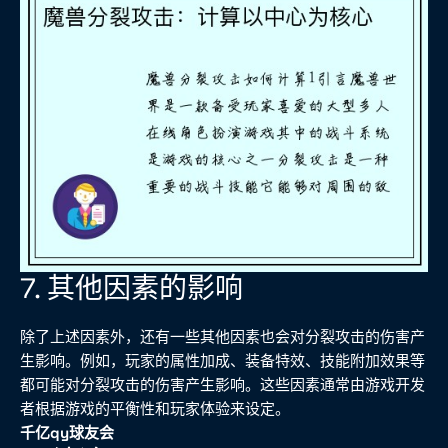
7. 其他因素的影响
除了上述因素外，还有一些其他因素也会对分裂攻击的伤害产
生影响。例如，玩家的属性加成、装备特效、技能附加效果等
都可能对分裂攻击的伤害产生影响。这些因素通常由游戏开发
者根据游戏的平衡性和玩家体验来设定。
千亿qy球友会