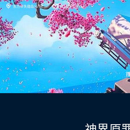
东方市失绸岛161号
MILE@52j9.com
神界原