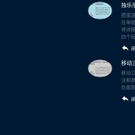
独乐
掼蛋
在单
将详
四个玩
移动
移动
注和
负面影