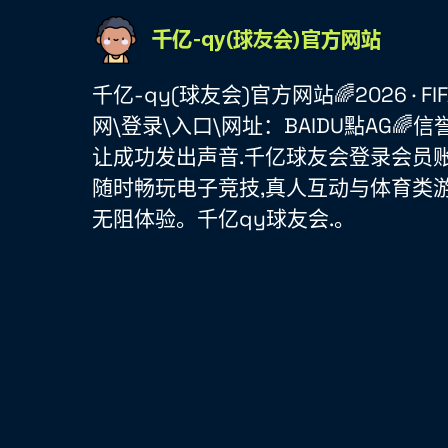
千亿-qy(球友会)官方网站🌈2026 · FIFA 
网\登录\入口\网址：BAIDU點AG🌈信
让成功发出声音.千亿球友会登录会员账
随时畅玩电子竞技,真人互动与体育类游
无阻体验。千亿qy球友会.。